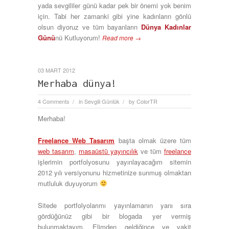
yada sevgililer günü kadar pek bir önemi yok benim
için. Tabi her zamanki gibi yine kadınların gönlü
olsun diyoruz ve tüm bayanların
Dünya Kadınlar
Günü
nü Kutluyorum!
Read more →
03 MART 2012
Merhaba dünya!
4 Comments
in
Sevgili Günlük
by
ColorTR
/
/
Merhaba!
Freelance Web Tasarım
başta olmak üzere tüm
web tasarım
,
masaüstü yayıncılık
ve tüm
freelance
işlerimin portfolyosunu yayınlayacağım sitemin
2012 yılı versiyonunu hizmetinize sunmuş olmaktan
mutluluk duyuyorum
Sitede portfolyolarımı yayınlamanın yanı sıra
gördüğünüz gibi bir blogada yer vermiş
bulunmaktayım. Elimden geldiğince ve vakit