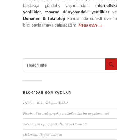
buldukça gündelik yaşantımdan,
internetteki
yenilikler
,
tasarım dünyasındaki yenilikler
ve
Donanım & Teknoloji
konularında sürekli sizlerle
bilgi paylaşmaya çalışacağım.
Read more →
BLOG’DAN SON YAZILAR
HTC’nin Melez Telefonu Yolda!
Facebook’ta artık gerçek para kullanılan bir uygulama var!
Volkswagen Up: Çığlıkla İlerleyen Otomobil!
Mükemmel Düğün Videosu