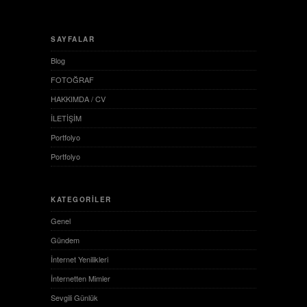
SAYFALAR
Blog
FOTOĞRAF
HAKKIMDA / CV
İLETİŞİM
Portfolyo
Portfolyo
KATEGORILER
Genel
Gündem
İnternet Yenilikleri
İnternetten Mimler
Sevgili Günlük