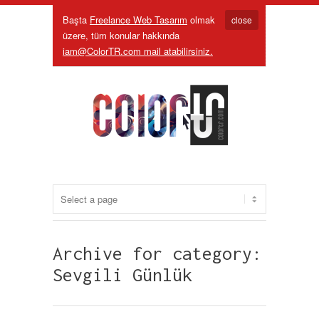
Başta
Freelance Web Tasarım
olmak
close
üzere, tüm konular hakkında
iam@ColorTR.com mail atabilirsiniz.
Archive for category:
Sevgili Günlük