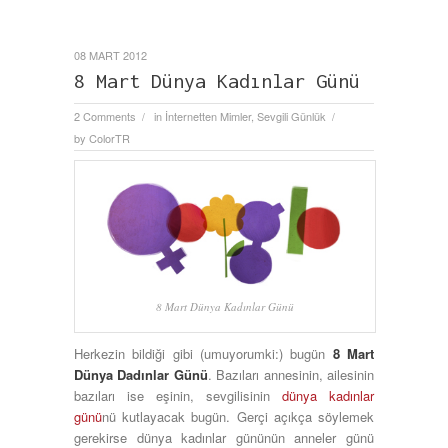
08 MART 2012
8 Mart Dünya Kadınlar Günü
2 Comments
in
İnternetten Mimler
,
Sevgili Günlük
/
/
by
ColorTR
8 Mart Dünya Kadınlar Günü
Herkezin bildiği gibi (umuyorumki:) bugün
8 Mart
Dünya Dadınlar Günü
. Bazıları annesinin, ailesinin
bazıları ise eşinin, sevgilisinin
dünya kadınlar
günü
nü kutlayacak bugün. Gerçi açıkça söylemek
gerekirse dünya kadınlar gününün anneler günü