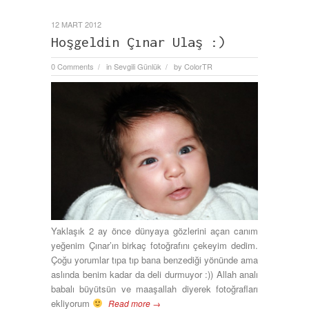
12 MART 2012
Hoşgeldin Çınar Ulaş :)
0 Comments
in
Sevgili Günlük
by
ColorTR
/
/
Yaklaşık 2 ay önce dünyaya gözlerini açan canım
yeğenim Çınar’ın birkaç fotoğrafını çekeyim dedim.
Çoğu yorumlar tıpa tıp bana benzediği yönünde ama
aslında benim kadar da deli durmuyor :)) Allah analı
babalı büyütsün ve maaşallah diyerek fotoğrafları
ekliyorum
Read more →