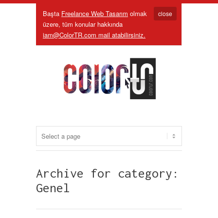
Başta
Freelance Web Tasarım
olmak
close
üzere, tüm konular hakkında
iam@ColorTR.com mail atabilirsiniz.
Archive for category:
Genel