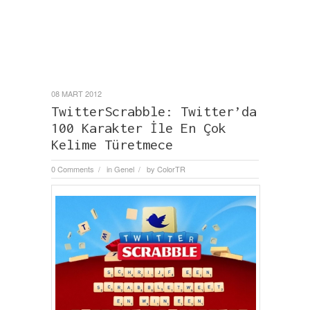
08 MART 2012
TwitterScrabble: Twitter’da
100 Karakter İle En Çok
Kelime Türetmece
0 Comments
in
Genel
by
ColorTR
/
/