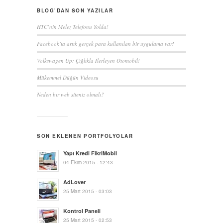
BLOG’DAN SON YAZILAR
HTC’nin Melez Telefonu Yolda!
Facebook’ta artık gerçek para kullanılan bir uygulama var!
Volkswagen Up: Çığlıkla İlerleyen Otomobil!
Mükemmel Düğün Videosu
Neden bir web siteniz olmalı?
SON EKLENEN PORTFOLYOLAR
Yapı Kredi FikriMobil
04 Ekim 2015 - 12:43
AdLover
25 Mart 2015 - 03:03
Kontrol Paneli
25 Mart 2015 - 02:53