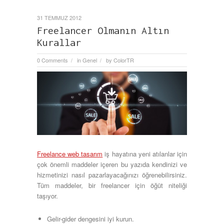
31 TEMMUZ 2012
Freelancer Olmanın Altın
Kurallar
0 Comments
in
Genel
by
ColorTR
/
/
Freelance web tasarım
iş hayatına yeni atılanlar için
çok önemli maddeler içeren bu yazıda kendinizi ve
hizmetinizi nasıl pazarlayacağınızı öğrenebilirsiniz.
Tüm maddeler, bir freelancer için öğüt niteliği
taşıyor.
Gelir-gider dengesini iyi kurun.