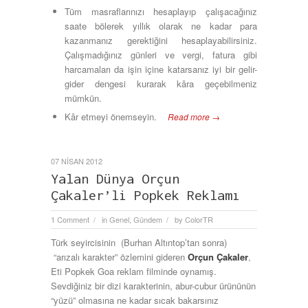
Tüm masraflarınızı hesaplayıp çalışacağınız
saate bölerek yıllık olarak ne kadar para
kazanmanız gerektiğini hesaplayabilirsiniz.
Çalışmadığınız günleri ve vergi, fatura gibi
harcamaları da işin içine katarsanız iyi bir gelir-
gider dengesi kurarak kâra geçebilmeniz
mümkün.
Kâr etmeyi önemseyin.
Read more →
07 NISAN 2012
Yalan Dünya Orçun
Çakaler’li Popkek Reklamı
1 Comment
in
Genel
,
Gündem
by
ColorTR
/
/
Türk seyircisinin (Burhan Altıntop’tan sonra)
“arızalı karakter” özlemini gideren
Orçun Çakaler
,
Eti Popkek Goa reklam filminde oynamış.
Sevdiğiniz bir dizi karakterinin, abur-cubur ürününün
“yüzü” olmasına ne kadar sıcak bakarsınız